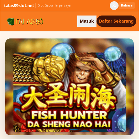
talas89slot.net
Slot Gacor Terpercaya
Bahasa
Masuk
Daftar Sekarang