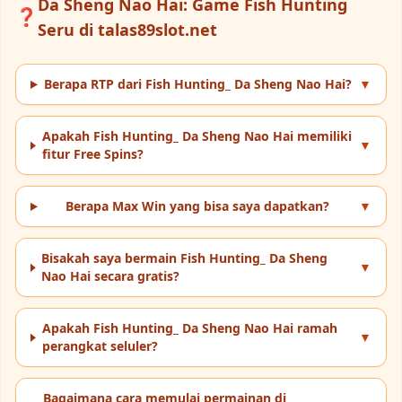
Da Sheng Nao Hai: Game Fish Hunting
❓
Seru di talas89slot.net
Berapa RTP dari Fish Hunting_ Da Sheng Nao Hai?
▼
Apakah Fish Hunting_ Da Sheng Nao Hai memiliki
▼
fitur Free Spins?
Berapa Max Win yang bisa saya dapatkan?
▼
Bisakah saya bermain Fish Hunting_ Da Sheng
▼
Nao Hai secara gratis?
Apakah Fish Hunting_ Da Sheng Nao Hai ramah
▼
perangkat seluler?
Bagaimana cara memulai permainan di