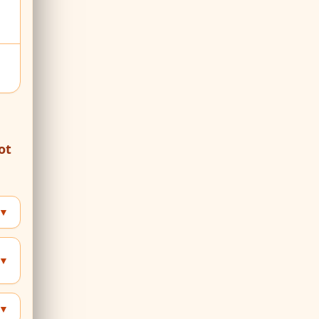
ot
▼
▼
▼