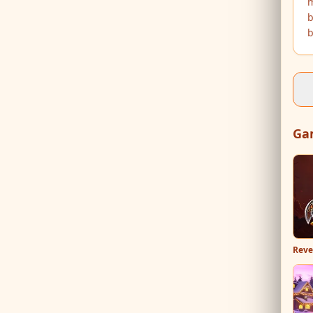
m
b
b
Ga