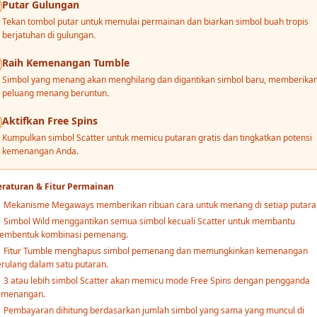
Putar Gulungan
Tekan tombol putar untuk memulai permainan dan biarkan simbol buah tropis
berjatuhan di gulungan.
Raih Kemenangan Tumble
Simbol yang menang akan menghilang dan digantikan simbol baru, memberika
peluang menang beruntun.
Aktifkan Free Spins
Kumpulkan simbol Scatter untuk memicu putaran gratis dan tingkatkan potensi
kemenangan Anda.
eraturan & Fitur Permainan
Mekanisme Megaways memberikan ribuan cara untuk menang di setiap putara
Simbol Wild menggantikan semua simbol kecuali Scatter untuk membantu
embentuk kombinasi pemenang.
Fitur Tumble menghapus simbol pemenang dan memungkinkan kemenangan
rulang dalam satu putaran.
3 atau lebih simbol Scatter akan memicu mode Free Spins dengan pengganda
emenangan.
Pembayaran dihitung berdasarkan jumlah simbol yang sama yang muncul di