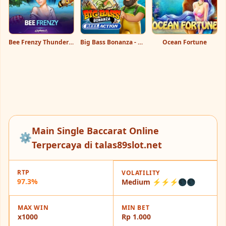
Bee Frenzy Thundershots™
Big Bass Bonanza - Reel Action
Ocean Fortune
Main Single Baccarat Online
⚙️
Terpercaya di talas89slot.net
RTP
VOLATILITY
97.3%
Medium ⚡⚡⚡🌑🌑
MAX WIN
MIN BET
x1000
Rp 1.000