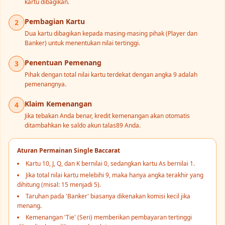
kartu dibagikan.
Pembagian Kartu
2
Dua kartu dibagikan kepada masing-masing pihak (Player dan
Banker) untuk menentukan nilai tertinggi.
Penentuan Pemenang
3
Pihak dengan total nilai kartu terdekat dengan angka 9 adalah
pemenangnya.
Klaim Kemenangan
4
Jika tebakan Anda benar, kredit kemenangan akan otomatis
ditambahkan ke saldo akun talas89 Anda.
Aturan Permainan Single Baccarat
Kartu 10, J, Q, dan K bernilai 0, sedangkan kartu As bernilai 1.
Jika total nilai kartu melebihi 9, maka hanya angka terakhir yang
dihitung (misal: 15 menjadi 5).
Taruhan pada 'Banker' biasanya dikenakan komisi kecil jika
menang.
Kemenangan 'Tie' (Seri) memberikan pembayaran tertinggi