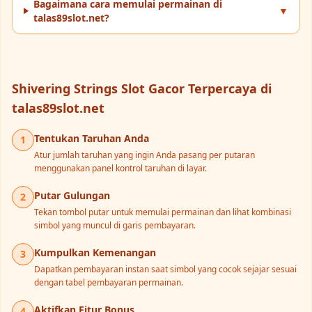
Bagaimana cara memulai permainan di
▼
talas89slot.net?
Shivering Strings Slot Gacor Terpercaya di
talas89slot.net
Tentukan Taruhan Anda
1
Atur jumlah taruhan yang ingin Anda pasang per putaran
menggunakan panel kontrol taruhan di layar.
Putar Gulungan
2
Tekan tombol putar untuk memulai permainan dan lihat kombinasi
simbol yang muncul di garis pembayaran.
Kumpulkan Kemenangan
3
Dapatkan pembayaran instan saat simbol yang cocok sejajar sesuai
dengan tabel pembayaran permainan.
Aktifkan Fitur Bonus
4