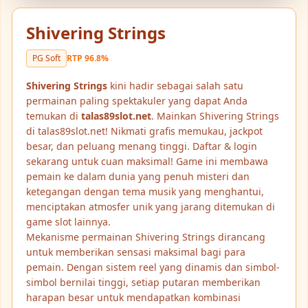
▶
Shivering Strings
PG Soft
RTP 96.8%
Shivering Strings
kini hadir sebagai salah satu
permainan paling spektakuler yang dapat Anda
temukan di
talas89slot.net
. Mainkan Shivering Strings
di talas89slot.net! Nikmati grafis memukau, jackpot
besar, dan peluang menang tinggi. Daftar & login
sekarang untuk cuan maksimal! Game ini membawa
pemain ke dalam dunia yang penuh misteri dan
ketegangan dengan tema musik yang menghantui,
menciptakan atmosfer unik yang jarang ditemukan di
game slot lainnya.
Mekanisme permainan Shivering Strings dirancang
untuk memberikan sensasi maksimal bagi para
pemain. Dengan sistem reel yang dinamis dan simbol-
simbol bernilai tinggi, setiap putaran memberikan
harapan besar untuk mendapatkan kombinasi