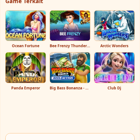
Game Terkait
Arctic Wonders
Ocean Fortune
Bee Frenzy Thundershots™
Big Bass Bonanza - Reel Action
Club Dj
Panda Emperor