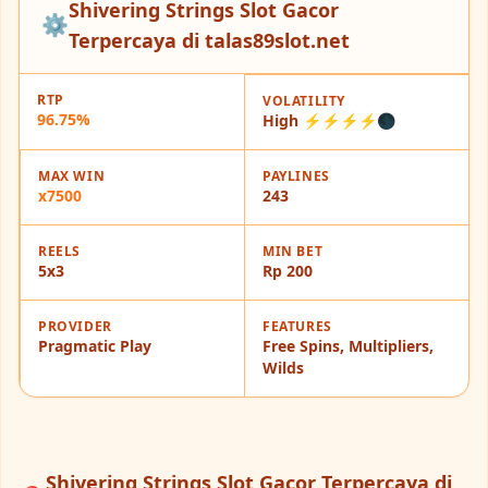
Shivering Strings Slot Gacor
⚙️
Terpercaya di talas89slot.net
RTP
VOLATILITY
96.75%
High ⚡⚡⚡⚡🌑
MAX WIN
PAYLINES
x7500
243
REELS
MIN BET
5x3
Rp 200
PROVIDER
FEATURES
Pragmatic Play
Free Spins, Multipliers,
Wilds
Shivering Strings Slot Gacor Terpercaya di