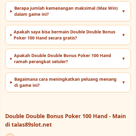
Berapa jumlah kemenangan maksimal (Max Win)
▼
dalam game ini?
Apakah saya bisa bermain Double Double Bonus
▼
Poker 100 Hand secara gratis?
Apakah Double Double Bonus Poker 100 Hand
▼
ramah perangkat seluler?
Bagaimana cara meningkatkan peluang menang
▼
di game ini?
Double Double Bonus Poker 100 Hand - Main
di talas89slot.net