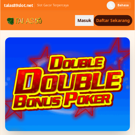
talas89slot.net
Slot Gacor Terpercaya
Bahasa
Masuk
Daftar Sekarang