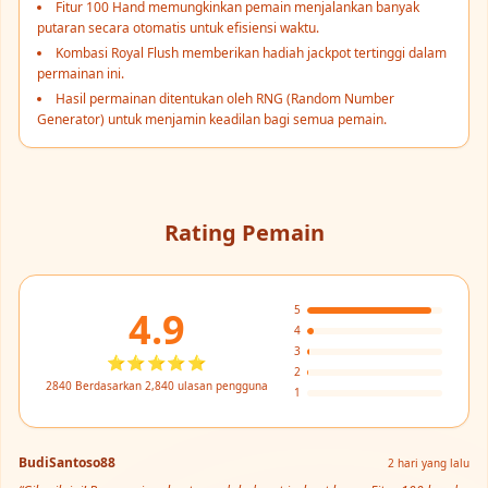
Fitur 100 Hand memungkinkan pemain menjalankan banyak
putaran secara otomatis untuk efisiensi waktu.
Kombasi Royal Flush memberikan hadiah jackpot tertinggi dalam
permainan ini.
Hasil permainan ditentukan oleh RNG (Random Number
Generator) untuk menjamin keadilan bagi semua pemain.
Rating Pemain
5
4.9
4
3
⭐⭐⭐⭐⭐
2
2840 Berdasarkan 2,840 ulasan pengguna
1
BudiSantoso88
2 hari yang lalu