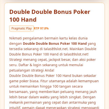
▶
Double Double Bonus Poker
100 Hand
Pragmatic Play
RTP 97.8%
Nikmati pengalaman bermain kartu kelas dunia
dengan
Double Double Bonus Poker 100 Hand
yang
tersedia sekarang di talas89slot.net. Mainkan Double
Double Bonus Poker 100 Hand di talas89slot.net!
Strategi menang cepat, jackpot besar, dan aksi poker
seru. Daftar & login sekarang untuk memulai
petualangan strategi Anda!
Double Double Bonus Poker 100 Hand bukan sekadar
game poker biasa. Fitur utamanya adalah kemampuan
untuk memainkan hingga 100 tangan secara
bersamaan, yang memberikan peluang menang jauh
lebih besar dalam waktu yang lebih singkat. Dengan
mekanik permainan yang cepat dan antarmuka yang
intuitif, pemain dapat menerapkan strategi mengganti