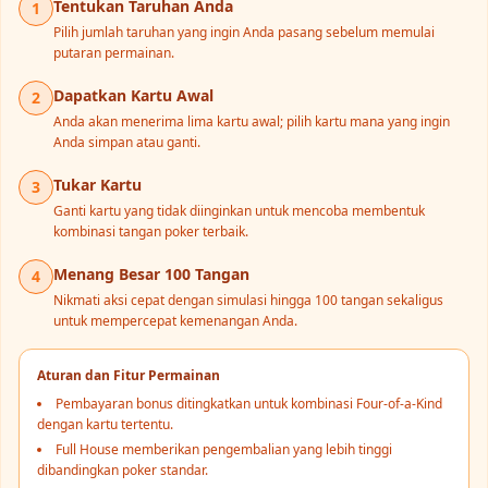
Tentukan Taruhan Anda
1
Pilih jumlah taruhan yang ingin Anda pasang sebelum memulai
putaran permainan.
Dapatkan Kartu Awal
2
Anda akan menerima lima kartu awal; pilih kartu mana yang ingin
Anda simpan atau ganti.
Tukar Kartu
3
Ganti kartu yang tidak diinginkan untuk mencoba membentuk
kombinasi tangan poker terbaik.
Menang Besar 100 Tangan
4
Nikmati aksi cepat dengan simulasi hingga 100 tangan sekaligus
untuk mempercepat kemenangan Anda.
Aturan dan Fitur Permainan
Pembayaran bonus ditingkatkan untuk kombinasi Four-of-a-Kind
dengan kartu tertentu.
Full House memberikan pengembalian yang lebih tinggi
dibandingkan poker standar.