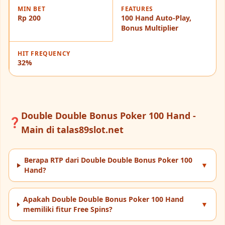
MIN BET
FEATURES
Rp 200
100 Hand Auto-Play,
Bonus Multiplier
HIT FREQUENCY
32%
Double Double Bonus Poker 100 Hand -
❓
Main di talas89slot.net
Berapa RTP dari Double Double Bonus Poker 100
▼
Hand?
Apakah Double Double Bonus Poker 100 Hand
▼
memiliki fitur Free Spins?