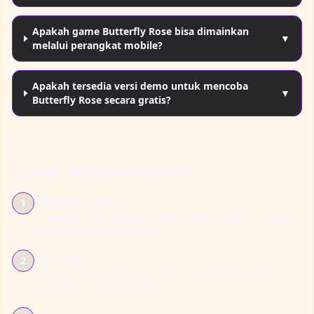
Apakah game Butterfly Rose bisa dimainkan
▼
melalui perangkat mobile?
Apakah tersedia versi demo untuk mencoba
▼
Butterfly Rose secara gratis?
Cara Bermain Butterfly Rose
Tentukan Taruhan
1
Sesuaikan jumlah taruhan Anda menggunakan tombol kontrol yang
tersedia sebelum memulai putaran.
Putar Reel
2
Tekan tombol spin untuk memutar gulungan dan tunggu hingga
semua simbol berhenti bergerak.