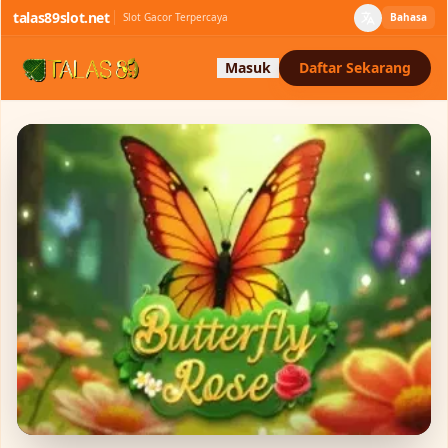
talas89slot.net
Slot Gacor Terpercaya
Bahasa
Masuk
Daftar Sekarang