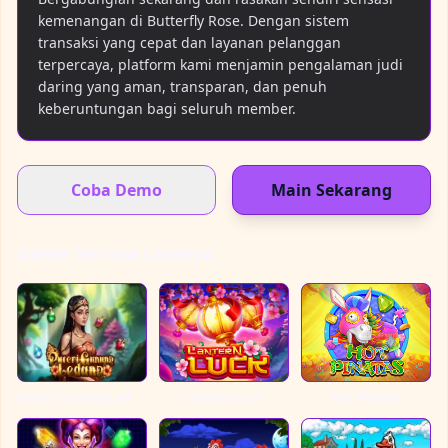
kemenangan di Butterfly Rose. Dengan sistem
transaksi yang cepat dan layanan pelanggan
terpercaya, platform kami menjamin pengalaman judi
daring yang aman, transparan, dan penuh
keberuntungan bagi seluruh member.
Coba Demo
Main Sekarang
Game Serupa Lainnya
Lantern Luck
Puteri Gunung Ledang
Hot Pinatas